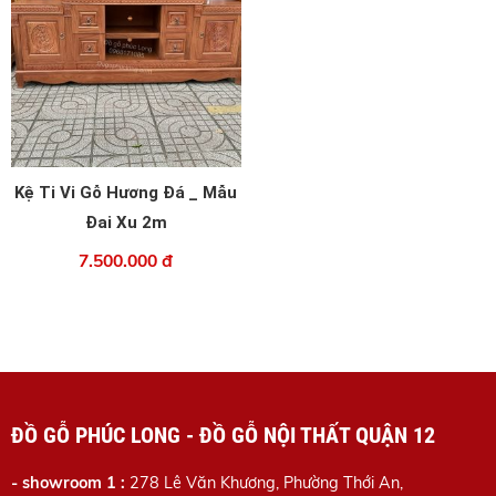
Kệ Ti Vi Gỗ Hương Đá _ Mẫu
Đai Xu 2m
7.500.000 đ
ĐỒ GỖ PHÚC LONG - ĐỒ GỖ NỘI THẤT QUẬN 12
- showroom 1 :
278 Lê Văn Khương, Phường Thới An,