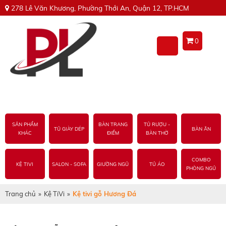
278 Lê Văn Khương, Phường Thới An, Quận 12, TP.HCM
0
SẢN PHẨM
BÀN TRANG
TỦ RƯỢU -
TỦ GIÀY DÉP
BÀN ĂN
KHÁC
ĐIỂM
BÀN THỜ
COMBO
KỆ TIVI
SALON - SOFA
GIƯỜNG NGỦ
TỦ ÁO
PHÒNG NGỦ
Trang chủ
»
Kệ TiVi
»
Kệ tivi gỗ Hương Đá