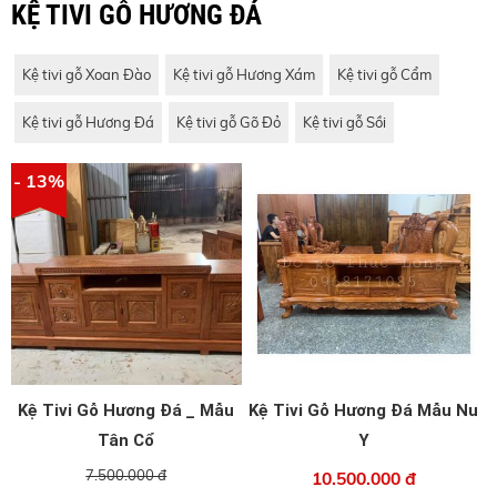
KỆ TIVI GỖ HƯƠNG ĐÁ
Kệ tivi gỗ Xoan Đào
Kệ tivi gỗ Hương Xám
Kệ tivi gỗ Cẩm
Kệ tivi gỗ Hương Đá
Kệ tivi gỗ Gõ Đỏ
Kệ tivi gỗ Sồi
- 13%
Kệ Tivi Gỗ Hương Đá _ Mẫu
Kệ Tivi Gỗ Hương Đá Mẫu Nu
Tân Cổ
Y
7.500.000 đ
10.500.000 đ