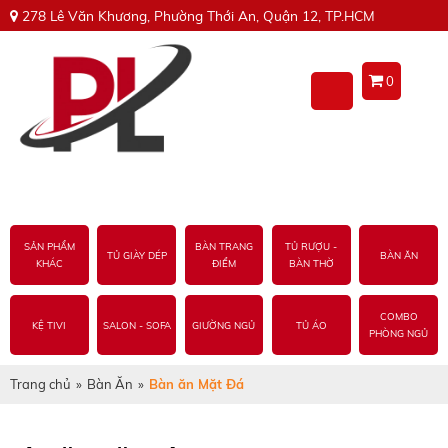
278 Lê Văn Khương, Phường Thới An, Quận 12, TP.HCM
0
SẢN PHẨM
BÀN TRANG
TỦ RƯỢU -
TỦ GIÀY DÉP
BÀN ĂN
KHÁC
ĐIỂM
BÀN THỜ
COMBO
KỆ TIVI
SALON - SOFA
GIƯỜNG NGỦ
TỦ ÁO
PHÒNG NGỦ
Trang chủ
»
Bàn Ăn
»
Bàn ăn Mặt Đá