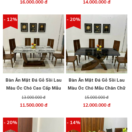
16.000.000 đ
14.000.000 đ
- 12%
- 20%
Bàn Ăn Mặt Đá Gỗ Sồi Lau
Bàn Ăn Mặt Đá Gỗ Sồi Lau
Màu Óc Chó Cao Cấp Mẫu
Màu Óc Chó Mẫu Chân Chữ
Chân Chữ U
X
13.000.000 đ
15.000.000 đ
11.500.000 đ
12.000.000 đ
- 20%
- 14%