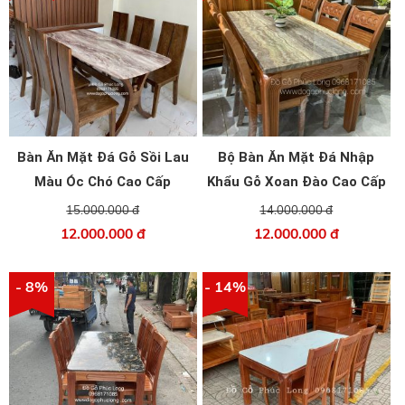
Bàn Ăn Mặt Đá Gỗ Sồi Lau
Bộ Bàn Ăn Mặt Đá Nhập
Màu Óc Chó Cao Cấp
Khẩu Gỗ Xoan Đào Cao Cấp
6 Ghế
15.000.000 đ
14.000.000 đ
12.000.000 đ
12.000.000 đ
- 8%
- 14%