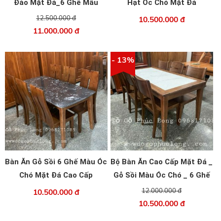
Đào Mặt Đá_6 Ghế Mẫu
Hạt Óc Chó Mặt Đá
Chân Hươu
12.500.000 đ
10.500.000 đ
11.000.000 đ
- 13%
Bàn Ăn Gỗ Sồi 6 Ghế Màu Óc
Bộ Bàn Ăn Cao Cấp Mặt Đá _
Chó Mặt Đá Cao Cấp
Gỗ Sồi Màu Óc Chó _ 6 Ghế
12.000.000 đ
10.500.000 đ
10.500.000 đ