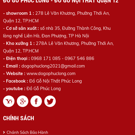
ĐỒ GỖ PHÚC LONG - ĐỒ GỖ NỘI THẤT QUẬN 12
- showroom 1 :
278 Lê Văn Khương, Phường Thới An,
Quận 12, TP.HCM
-
Cơ sở sản xuất :
số nhà 35, Đường Thành Công, Khu
làng nghề Liên Hà, Đan Phượng, TP Hà Nội
-
Kho xưởng 1 :
278A Lê Văn Khương
, Phường Thới An,
Quận 12, TP.HCM
- Điện thoại :
0968 171 085 - 0967 546 886
- Email :
dogophuclong2021@gmail.com
- Website :
www.dogophuclong.com
- Facebook :
Đồ Gỗ Nội Thất Phúc Long
- youtube :
Đồ Gỗ Phúc Long
CHÍNH SÁCH
Chánh Sách Bảo Hành