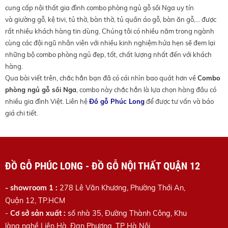
cung cấp nội thất gia đình combo phòng ngủ gỗ sồi Nga uy tín
và giường gỗ, kệ tivi, tủ thờ, bàn thờ, tủ quần áo gỗ, bàn ăn gỗ,... được
rất nhiều khách hàng tin dùng. Chúng tôi có nhiều năm trong ngành
cùng các đội ngũ nhân viên với nhiều kinh nghiệm hứa hẹn sẽ đem lại
những bộ combo phòng ngủ đẹp, tốt, chất lượng nhất đến với khách
hàng.
Qua bài viết trên, chắc hẳn bạn đã có cái nhìn bao quát hơn về
Combo
phòng ngủ gỗ sồi Nga
, combo này chắc hẳn là lựa chọn hàng đầu có
nhiều gia đình Việt. Liên hệ
Đồ gỗ Phúc Long
để được tư vấn và báo
giá chi tiết.
ĐỒ GỖ PHÚC LONG - ĐỒ GỖ NỘI THẤT QUẬN 12
- showroom 1 :
278 Lê Văn Khương, Phường Thới An,
Quận 12, TP.HCM
-
Cơ sở sản xuất :
số nhà 35, Đường Thành Công, Khu
làng nghề Liên Hà, Đan Phượng, TP Hà Nội