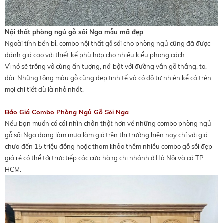
Nội thất phòng ngủ gỗ sồi Nga mẫu mã đẹp
Ngoài tính bền bỉ, combo nội thất gỗ sồi cho phòng ngủ cũng đã được
đánh giá cao với thiết kế phù hợp cho nhiều kiểu phong cách.
Vì nó sẽ trông vô cùng ấn tượng, nổi bật với đường vân gỗ thẳng, to,
dài. Những tông màu gỗ cũng đẹp tinh tế và có độ tự nhiên kể cả trên
mọi chi tiết dù là nhỏ nhất.
Báo Giá Combo Phòng Ngủ Gỗ Sồi Nga
Nếu bạn muốn có cái nhìn chân thật hơn về những combo phòng ngủ
gỗ sồi Nga đang làm mưa làm gió trên thị trường hiện nay chỉ với giá
chưa đến 15 triệu đồng hoặc tham khảo thêm nhiều combo gỗ sồi đẹp
giá rẻ có thể tới trực tiếp các cửa hàng chi nhánh ở Hà Nội và cả TP.
HCM.