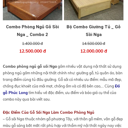
Combo Phòng Ngủ Gỗ Sồi
Bộ Combo Giường Tủ _ Gỗ
Nga _ Combo 2
Sồi Nga
1.400.000 đ
14.500.000 đ
12.500.000 đ
12.000.000 đ
Combo phòng ngủ gỗ sồi Nga
gồm nhiều vật dụng nội thất sử dụng
phòng ngủ gồm những nội thất chính như: giường gỗ, tủ quần áo, bàn
trang điểm cùng tủ đầu giường. Gỗ sồi có nhiều ưu điểm: mẫu mã đẹp,
chống đục khoét của mối mọt, chống ẩm và có độ bền cao,... Cùng
Đồ
gỗ Phúc Long
tìm hiểu về đặc điểm, ưu điểm và báo giá cụ thể của
combo này qua bài viết sau.
Đặc Điểm Của Gỗ Sồi Nga Làm Combo Phòng Ngủ
– Gỗ sồi Nga thuộc nhóm gỗ phương Tây, với thân gỗ mềm, vân gỗ đẹp
màu gỗ sáng bắt mắt rất phù hợp với thẩm mỹ nội thất ngày nay việc