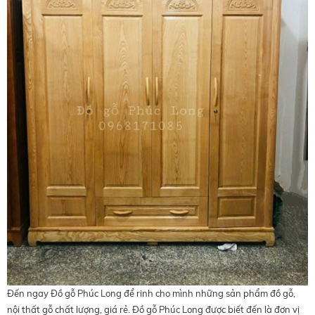
Đến ngay
Đồ gỗ Phúc Long
để rinh cho mình những sản phẩm đồ gỗ,
nội thất gỗ chất lượng, giá rẻ.
Đồ gỗ Phúc Long
được biết đến là đơn vị