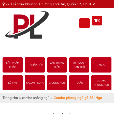
278 Lê Văn Khương, Phường Thới An, Quận 12, TP.HCM
0
SẢN PHẨM
BÀN TRANG
TỦ RƯỢU -
TỦ GIÀY DÉP
BÀN ĂN
KHÁC
ĐIỂM
BÀN THỜ
COMBO
KỆ TIVI
SALON - SOFA
GIƯỜNG NGỦ
TỦ ÁO
PHÒNG NGỦ
Trang chủ
»
combo phòng ngủ
»
Combo phòng ngủ gỗ Sồi Nga