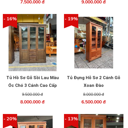
7.500.000 đ
9.000.000 đ
- 16%
- 19%
Tủ Hồ Sơ Gỗ Sồi Lau Màu
Tủ Đựng Hỗ Sơ 2 Cánh Gỗ
Óc Chó 3 Cánh Cao Cấp
Xoan Đào
9.500.000 đ
8.000.000 đ
8.000.000 đ
6.500.000 đ
- 20%
- 13%