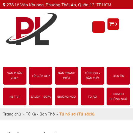
278 Lê Văn Khương, Phường Thới An, Quận 12, TP.HCM
0
SẢN PHẨM
BÀN TRANG
TỦ RƯỢU -
TỦ GIÀY DÉP
BÀN ĂN
KHÁC
ĐIỂM
BÀN THỜ
COMBO
KỆ TIVI
SALON - SOFA
GIƯỜNG NGỦ
TỦ ÁO
PHÒNG NGỦ
Trang chủ
»
Tủ Kệ - Bàn Thờ
»
Tủ hồ sơ (Tủ sách)