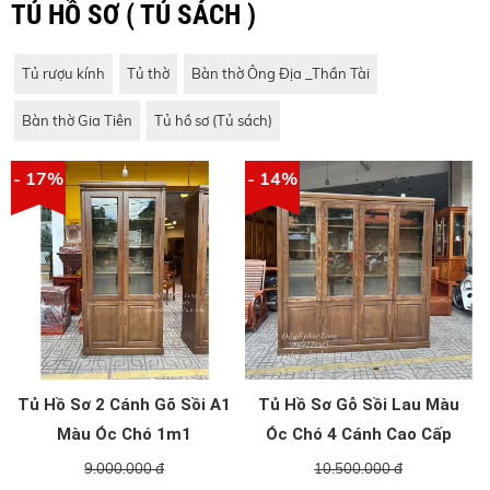
TỦ HỒ SƠ ( TỦ SÁCH )
Tủ rượu kính
Tủ thờ
Bàn thờ Ông Địa _Thần Tài
Bàn thờ Gia Tiên
Tủ hồ sơ (Tủ sách)
- 17%
- 14%
Tủ Hồ Sơ 2 Cánh Gõ Sồi A1
Tủ Hồ Sơ Gỗ Sồi Lau Màu
Màu Óc Chó 1m1
Óc Chó 4 Cánh Cao Cấp
9.000.000 đ
10.500.000 đ