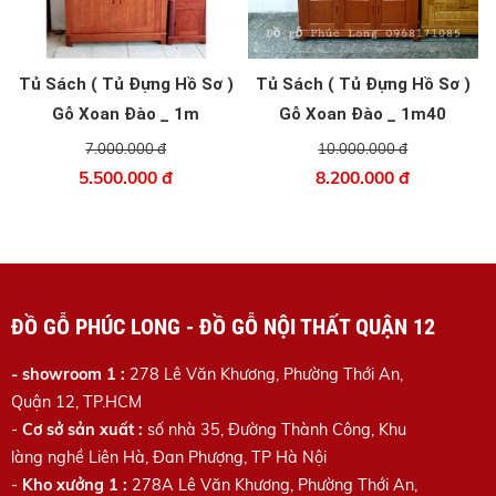
Tủ Sách ( Tủ Đựng Hồ Sơ )
Tủ Sách ( Tủ Đựng Hồ Sơ )
Gỗ Xoan Đào _ 1m
Gỗ Xoan Đào _ 1m40
7.000.000 đ
10.000.000 đ
5.500.000 đ
8.200.000 đ
ĐỒ GỖ PHÚC LONG - ĐỒ GỖ NỘI THẤT QUẬN 12
- showroom 1 :
278 Lê Văn Khương, Phường Thới An,
Quận 12, TP.HCM
-
Cơ sở sản xuất :
số nhà 35, Đường Thành Công, Khu
làng nghề Liên Hà, Đan Phượng, TP Hà Nội
-
Kho xưởng 1 :
278A Lê Văn Khương
, Phường Thới An,