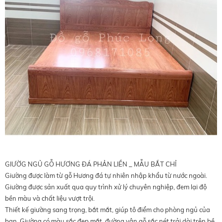
GIƯỜG NGỦ GỖ HƯƠNG ĐÁ PHẢN LIỀN _ MẪU BẮT CHỈ
Giường được làm từ gỗ Hương đá tự nhiên nhập khẩu từ nước ngoài.
Giường được sản xuất qua quy trình xử lý chuyên nghiệp, đem lại độ
bền màu và chất liệu vượt trội.
Thiết kế giường sang trọng, bắt mắt, giúp tô điểm cho phòng ngủ của
bạn. Giường có màu sắc đẹp mắt, đường vân gỗ sắc nét trải dài trên bề