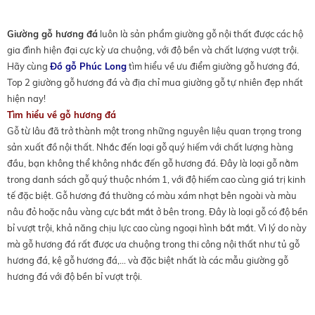
Giường gỗ hương đá
luôn là sản phẩm giường gỗ nội thất được các hộ
gia đình hiện đại cực kỳ ưa chuộng, với độ bền và chất lượng vượt trội.
Hãy cùng
Đồ gỗ Phúc Long
tìm hiểu về ưu điểm giường gỗ hương đá,
Top 2 giường gỗ hương đá và địa chỉ mua giường gỗ tự nhiên đẹp nhất
hiện nay!
Tìm hiểu về gỗ hương đá
Gỗ từ lâu đã trở thành một trong những nguyên liệu quan trọng trong
sản xuất đồ nội thất. Nhắc đến loại gỗ quý hiếm với chất lượng hàng
đầu, bạn không thể không
nhắc đến gỗ hương đá. Đây là loại gỗ nằm
trong danh sách gỗ quý thuộc nhóm 1, với độ hiếm cao cùng giá trị kinh
tế đặc
biệt.
Gỗ hương đá thường có màu xám nhạt bên ngoài và màu
nâu đỏ hoặc nâu vàng cực bắt mắt ở bên trong. Đây là loại gỗ có độ bền
bỉ vượt trội, khả năng chịu lực cao cùng ngoại hình bắt mắt. Vì lý do này
mà gỗ hương đá rất được ưa chuộng trong thi công nội thất như tủ gỗ
hương đá, kệ gỗ hương đá,... và đặc biệt nhất là các mẫu giường gỗ
hương đá với độ bền bỉ vượt trội.