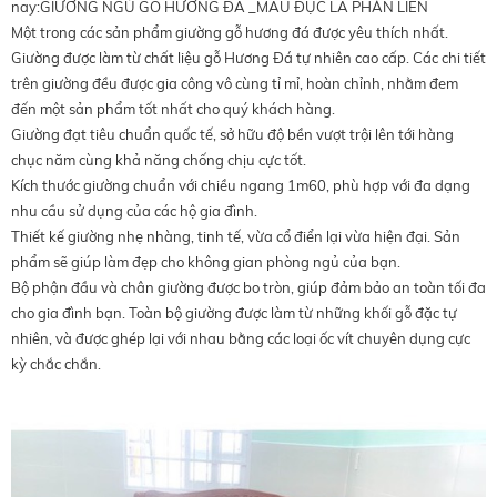
nay:GIƯỜNG NGỦ GỖ HƯƠNG ĐÁ _MẪU ĐỤC LÁ PHẢN LIỀN
Một trong các sản phẩm giường gỗ hương đá được yêu thích nhất.
Giường được làm từ chất liệu gỗ Hương Đá tự nhiên cao cấp. Các chi tiết
trên giường đều được gia công vô cùng tỉ mỉ, hoàn chỉnh, nhằm đem
đến một sản phẩm tốt nhất cho quý khách hàng.
Giường đạt tiêu chuẩn quốc tế, sở hữu độ bền vượt trội lên tới hàng
chục năm cùng khả năng chống chịu cực tốt.
Kích thước giường chuẩn với chiều ngang 1m60, phù hợp với đa dạng
nhu cầu sử dụng của các hộ gia đình.
Thiết kế giường nhẹ nhàng, tinh tế, vừa cổ điển lại vừa hiện đại. Sản
phẩm sẽ giúp làm đẹp cho không gian phòng ngủ của bạn.
Bộ phận đầu và chân giường được bo tròn, giúp đảm bảo an toàn tối đa
cho gia đình bạn. Toàn bộ giường được làm từ những khối gỗ đặc tự
nhiên, và được ghép lại với nhau bằng các loại ốc vít chuyên dụng cực
kỳ chắc chắn.