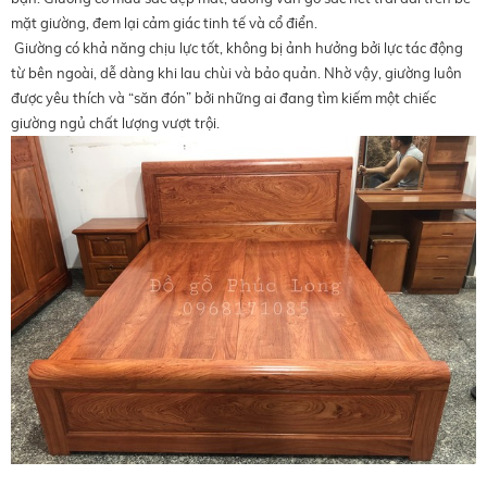
mặt giường, đem lại cảm giác tinh tế và cổ điển.
Giường có khả năng chịu lực tốt, không bị ảnh hưởng bởi lực tác động
từ bên ngoài, dễ dàng khi lau chùi và bảo quản. Nhờ vậy, giường luôn
được yêu thích và “săn đón” bởi những ai đang tìm kiếm một chiếc
giường ngủ chất lượng vượt trội.