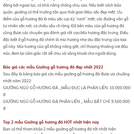
động bởi ngoại lực, có khả năng chống chịu cao. Nếu biết cách bảo
quản, giường có thể trường tồn qua thời gian.Màu sắc đẹp mắt: Ưu
điểm của gỗ hương đá là màu sắc cực kỳ “nịnh” mắt, các đường vân gỗ
tự nhiên sắc nét, có chiều sâu rõ ràng. Độ bền màu của gỗ hương đá
cũng được các chuyên gia đánh giá rất cao.Mùi hương đặc trưng: Điều
đặc biệt ở gỗ hương đá chính là mùi hương nhẹ dịu đặc trưng của loại
gỗ này. Mùi hương của gỗ không nồng gắt, chỉ thoang thoảng nơi đầu
mùi, đem lại cảm giác rất dễ chịu và sảng khoái cho người dùng.
Báo giá các mẫu Giường gỗ hương đá đẹp nhất 2022
Sau đây là bảng báo giá các mẫu giường gỗ hương đá được ưa chuộng
nhất năm 2022:
GIƯỜNG NGỦ GỖ HƯƠNG ĐÁ _MẪU ĐỤC LÁ PHẢN LIỀN: 10.000.000
đ
GIƯỜNG NGỦ GỖ HƯƠNG ĐÁ PHẢN LIỀN _ MẪU BẮT CHỈ: 9.500.000
đ
Top 2 mẫu Giường gỗ hương đá HOT nhất hiện nay
Bạn có thể tham khảo 2 mẫu giường gỗ hương đá tốt nhất hiện