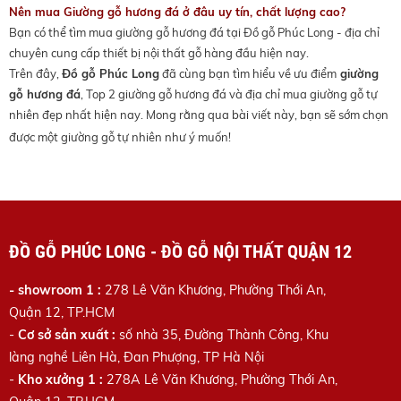
Nên mua Giường gỗ hương đá ở đâu uy tín, chất lượng cao?
Bạn có thể tìm mua giường gỗ hương đá tại Đồ gỗ Phúc Long - địa chỉ
chuyên cung cấp thiết bị nội thất gỗ hàng đầu hiện nay.
Trên đây,
Đồ gỗ Phúc Long
đã cùng bạn tìm hiểu về ưu điểm
giường
gỗ hương đá
, Top 2 giường gỗ hương đá và địa chỉ mua giường gỗ tự
nhiên đẹp nhất hiện nay. Mong rằng qua bài viết này, bạn sẽ sớm chọn
được một giường gỗ tự nhiên như ý muốn!
ĐỒ GỖ PHÚC LONG - ĐỒ GỖ NỘI THẤT QUẬN 12
- showroom 1 :
278 Lê Văn Khương, Phường Thới An,
Quận 12, TP.HCM
-
Cơ sở sản xuất :
số nhà 35, Đường Thành Công, Khu
làng nghề Liên Hà, Đan Phượng, TP Hà Nội
-
Kho xưởng 1 :
278A Lê Văn Khương
, Phường Thới An,