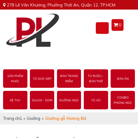
278 Lê Văn Khương, Phường Thới An, Quận 12, TP.HCM
0
SẢN PHẨM
BÀN TRANG
TỦ RƯỢU -
TỦ GIÀY DÉP
BÀN ĂN
KHÁC
ĐIỂM
BÀN THỜ
COMBO
KỆ TIVI
SALON - SOFA
GIƯỜNG NGỦ
TỦ ÁO
PHÒNG NGỦ
Trang chủ
»
Giường
»
Giường gỗ Hương Đá