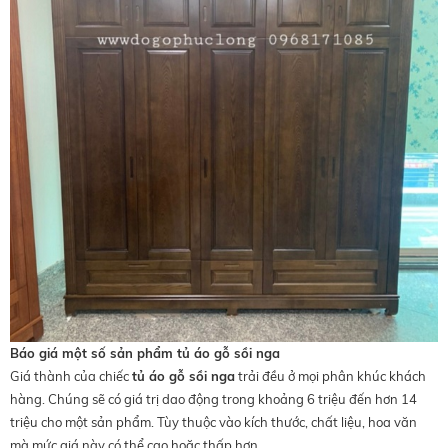
Báo giá một số sản phẩm tủ áo gỗ sồi nga
Giá thành của chiếc
tủ áo gỗ sồi nga
trải đều ở mọi phân khúc khách
hàng. Chúng sẽ có giá trị dao động trong khoảng 6 triệu đến hơn 14
triệu cho một sản phẩm. Tùy thuộc vào kích thước, chất liệu, hoa văn
mà mức giá này có thể cao hoặc thấp hơn.