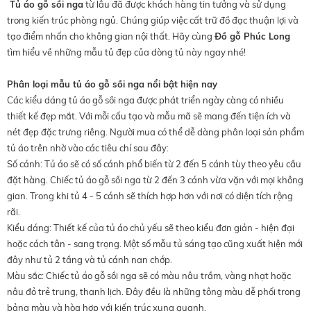
Tủ áo gỗ sồi nga
từ lâu đã được khách hàng tin tưởng và sử dụng
trong kiến trúc phòng ngủ. Chúng giúp việc cất trữ đồ đạc thuận lợi và
tạo điểm nhấn cho không gian nội thất. Hãy cùng
Đồ gỗ Phúc Long
tìm hiểu về những mẫu tủ đẹp của dòng tủ này ngay nhé!
Phân loại mẫu tủ áo gỗ sồi nga nổi bật hiện nay
Các kiểu dáng tủ áo gỗ sồi nga được phát triển ngày càng có nhiều
thiết kế đẹp mắt. Với mỗi cấu tạo và mẫu mã sẽ mang đến tiện ích và
nét đẹp đặc trưng riêng. Người mua có thể dễ dàng phân loại sản phẩm
tủ áo trên nhờ vào các tiêu chí sau đây:
Số cánh: Tủ áo sẽ có số cánh phổ biến từ 2 đến 5 cánh tùy theo yêu cầu
đặt hàng. Chiếc tủ áo gỗ sồi nga từ 2 đến 3 cánh vừa vặn với mọi không
gian. Trong khi tủ 4 - 5 cánh sẽ thích hợp hơn với nơi có diện tích rộng
rãi.
Kiểu dáng: Thiết kế của tủ áo chủ yếu sẽ theo kiểu đơn giản - hiện đại
hoặc cách tân - sang trọng. Một số mẫu tủ sáng tạo cũng xuất hiện mới
đây như tủ 2 tầng và tủ cánh nan chớp.
Màu sắc: Chiếc tủ áo gỗ sồi nga sẽ có màu nâu trầm, vàng nhạt hoặc
nâu đỏ trẻ trung, thanh lịch. Đây đều là những tông màu dễ phối trong
bảng màu và hòa hợp với kiến trúc xung quanh.