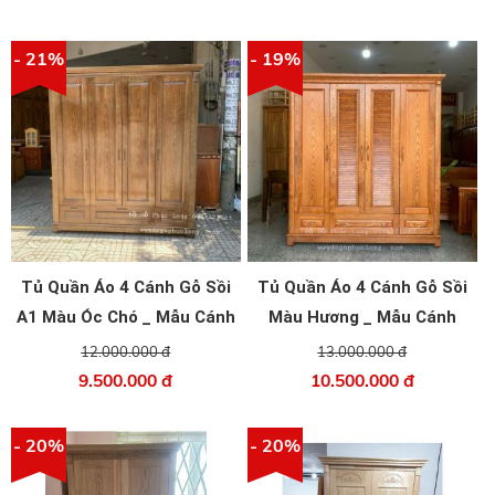
- 21%
- 19%
Tủ Quần Áo 4 Cánh Gỗ Sồi
Tủ Quần Áo 4 Cánh Gỗ Sồi
A1 Màu Óc Chó _ Mẫu Cánh
Màu Hương _ Mẫu Cánh
Trơn
Chớp Giữa 2m
12.000.000 đ
13.000.000 đ
9.500.000 đ
10.500.000 đ
- 20%
- 20%