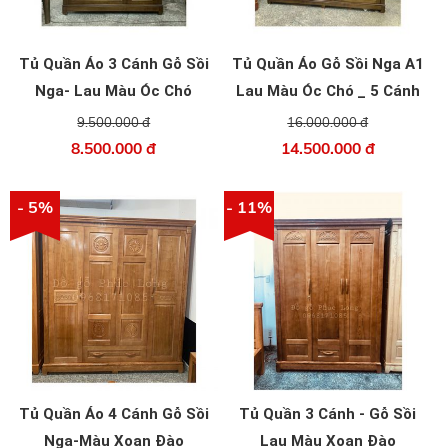
Tủ Quần Áo 3 Cánh Gỗ Sồi
Tủ Quần Áo Gỗ Sồi Nga A1
Nga- Lau Màu Óc Chó
Lau Màu Óc Chó _ 5 Cánh
Cao _2 Tầng
9.500.000 đ
16.000.000 đ
8.500.000 đ
14.500.000 đ
- 5%
- 11%
Tủ Quần Áo 4 Cánh Gỗ Sồi
Tủ Quần 3 Cánh - Gỗ Sồi
Nga-Màu Xoan Đào
Lau Màu Xoan Đào