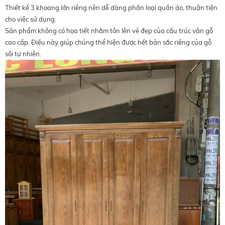
Thiết kế 3 khoang lớn riêng nên dễ dàng phân loại quần áo, thuận tiện
cho việc sử dụng.
Sản phẩm không có họa tiết nhằm tôn lên vẻ đẹp của cấu trúc vân gỗ
cao cấp. Điều này giúp chúng thể hiện được hết bản sắc riêng của gỗ
sồi tự nhiên.