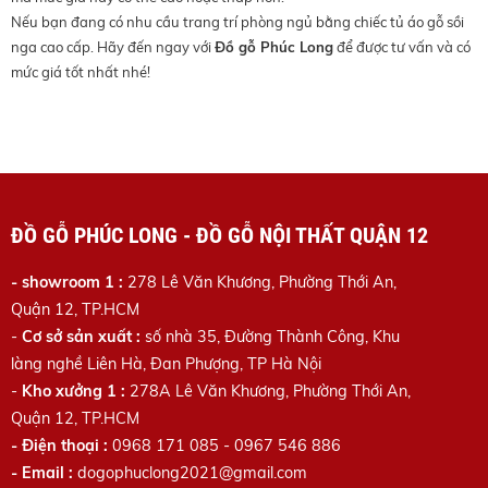
Nếu bạn đang có nhu cầu trang trí phòng ngủ bằng chiếc tủ áo gỗ sồi
nga cao cấp. Hãy đến ngay với
Đồ gỗ Phúc Long
để được tư vấn và có
mức giá tốt nhất nhé!
ĐỒ GỖ PHÚC LONG - ĐỒ GỖ NỘI THẤT QUẬN 12
- showroom 1 :
278 Lê Văn Khương, Phường Thới An,
Quận 12, TP.HCM
-
Cơ sở sản xuất :
số nhà 35, Đường Thành Công, Khu
làng nghề Liên Hà, Đan Phượng, TP Hà Nội
-
Kho xưởng 1 :
278A Lê Văn Khương
, Phường Thới An,
Quận 12, TP.HCM
- Điện thoại :
0968 171 085 - 0967 546 886
- Email :
dogophuclong2021@gmail.com