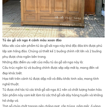
Tủ áo gỗ sồi nga 4 cánh màu xoan đào
Màu sắc của sản phẩm tủ áo gỗ sồi nga này khá độc đáo khi được phủ
lớp sơn hồng đào. Chúng có thiết kế 1 buồng chính rất lớn và 2 buồng
phụ được chia ngăn bên trong.
Những đặc điểm ưu việt của mẫu tủ áo gỗ sồi nga này là:
Cấu trúc ngăn tủ và buồng chính được sắp xếp mới lạ, mang đến vẻ
đẹp khác biệt.
Họa tiết trên cánh tủ được dập nổi và điêu khắc tinh xảo, mang tính
nghệ thuật.
Tủ được chế tác từ các khối gỗ sồi nga A1 nên có chất lượng hoàn hảo.
Sản phẩm này cam kết làm từ các thớ gỗ sồi dày hàng tuyển và không
hề chắp vá.
Thịt gỗ chứa chất tannin nên chống mọt, côn trùng, nấm mốc, ố vàng