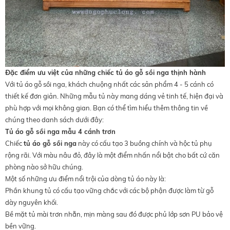
Đặc điểm ưu việt của những chiếc tủ áo gỗ sồi nga thịnh hành
Với tủ áo gỗ sồi nga, khách chuộng nhất các sản phẩm 4 - 5 cánh có
thiết kế đơn giản. Những mẫu tủ này mang dáng vẻ tinh tế, hiện đại và
phù hợp với mọi không gian. Bạn có thể tìm hiểu thêm thông tin về
chúng theo danh sách dưới đây:
Tủ áo gỗ sồi nga mẫu 4 cánh trơn
Chiếc
tủ áo gỗ sồi nga
này có cấu tạo 3 buồng chính và hộc tủ phụ
rộng rãi. Với màu nâu đỏ, đây là một điểm nhấn nổi bật cho bất cứ căn
phòng nào sở hữu chúng.
Một số những ưu điểm nổi trội của dòng tủ áo này là:
Phần khung tủ có cấu tạo vững chắc với các bộ phận được làm từ gỗ
dày nguyên khối.
Bề mặt tủ mài trơn nhẵn, mịn màng sau đó được phủ lớp sơn PU bảo vệ
bền vững.