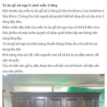
Tủ áo gỗ sồi nga 5 cánh mẫu 2 tầng
Kích thước của mẫu tủ áo gỗ sồi 2 tầng là Dài 2m30cm x Cao 2m60cm x
Sâu 60cm. Chúng thu hút người dùng bởi thiết kế rộng rãi và cấu trúc 2
tầng độc đáo.
Điểm nhấn đặc biệt của mẫu tủ áo gỗ sồi nga này có thể kể đến như:
Sản phẩm có màu trầm quyến rũ được quét thêm lớp sơn bóng nên
càng lộng lẫy.
Tủ áo gỗ sồi nga có chất lượng chuẩn hàng Châu Âu và tuổi thọ sử
dụng lâu dài.
Khả năng chịu lực tốt, vẫn nguyên vẹn kể cả khi bị va đập mạnh, dễ
vận chuyển.
Các chi tiết vân gỗ to, đều được làm nổi bật và trở thành nét đặc sắc
của sản phẩm.