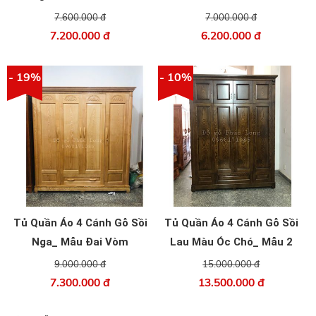
7.600.000 đ
7.000.000 đ
7.200.000 đ
6.200.000 đ
- 19%
- 10%
Tủ Quần Áo 4 Cánh Gỗ Sồi
Tủ Quần Áo 4 Cánh Gỗ Sồi
Nga_ Mẫu Đai Vòm
Lau Màu Óc Chó_ Mẫu 2
Tầng
9.000.000 đ
15.000.000 đ
7.300.000 đ
13.500.000 đ