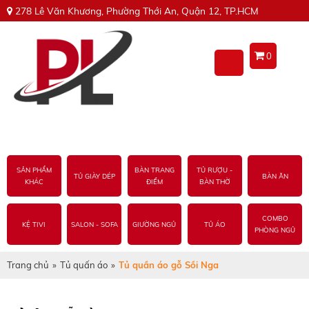
278 Lê Văn Khương, Phường Thới An, Quận 12, TP.HCM
0
SẢN PHẨM
BÀN TRANG
TỦ RƯỢU -
TỦ GIÀY DÉP
BÀN ĂN
KHÁC
ĐIỂM
BÀN THỜ
COMBO
KỆ TIVI
SALON - SOFA
GIƯỜNG NGỦ
TỦ ÁO
PHÒNG NGỦ
Trang chủ
»
Tủ quấn áo
»
Tủ quần áo gỗ Sồi Nga