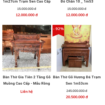
1m27cm Trạm Sen Cao Cấp
Đỏ Chân 10 _ 1m53
15.000.000 đ
15.000.000 đ
12.000.000 đ
12.000.000 đ
- 92%
Bàn Thờ Gia Tiên 2 Tầng Gỗ
Bàn Thờ Gỗ Hương Đá Trạm
Muồng Cao Cấp - Mẫu Rồng
Sen 1m53cm
Phượng
245.000.000 đ
Liên hệ
20.500.000 đ