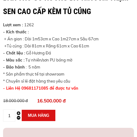
SEN CAO CẤP KÈM TỦ CÚNG
Lượt xem :
1262
- Kích thước :
+ Án gian : Dài 1m53cm x Cao 1m27cm x Sâu 67cm
+Tủ cúng : Dài 81cm x Rộng 61cm x Cao 61cm
- Chất liệu :
Gỗ Hương Đá
- Màu sắc :
Tự nhiên/sơn PU bóng mờ
- Bảo hảnh
: 5 năm
* Sản phẩm thực tế tại showroom
* Chuyên sỉ lẻ đặt hàng theo yêu cầu
- Liên Hệ 09681171085 để được tư vấn
16.500.000 đ
18.000.000 đ