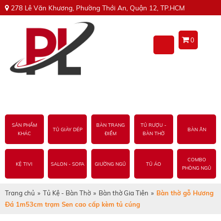
278 Lê Văn Khương, Phường Thới An, Quận 12, TP.HCM
0
SẢN PHẨM
BÀN TRANG
TỦ RƯỢU -
TỦ GIÀY DÉP
BÀN ĂN
KHÁC
ĐIỂM
BÀN THỜ
COMBO
KỆ TIVI
SALON - SOFA
GIƯỜNG NGỦ
TỦ ÁO
PHÒNG NGỦ
Trang chủ
»
Tủ Kệ - Bàn Thờ
»
Bàn thờ Gia Tiên
»
Bàn thờ gỗ Hương
Đá 1m53cm trạm Sen cao cấp kèm tủ cúng