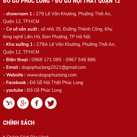
ĐỒ GỖ PHÚC LONG - ĐỒ GỖ NỘI THẤT QUẬN 12
- showroom 1 :
278 Lê Văn Khương, Phường Thới An,
Quận 12, TP.HCM
-
Cơ sở sản xuất :
số nhà 35, Đường Thành Công, Khu
làng nghề Liên Hà, Đan Phượng, TP Hà Nội
-
Kho xưởng 1 :
278A Lê Văn Khương
, Phường Thới An,
Quận 12, TP.HCM
- Điện thoại :
0968 171 085 - 0967 546 886
- Email :
dogophuclong2021@gmail.com
- Website :
www.dogophuclong.com
- Facebook :
Đồ Gỗ Nội Thất Phúc Long
- youtube :
Đồ Gỗ Phúc Long
CHÍNH SÁCH