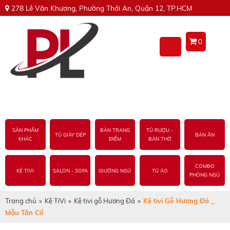
278 Lê Văn Khương, Phường Thới An, Quận 12, TP.HCM
0
SẢN PHẨM
BÀN TRANG
TỦ RƯỢU -
TỦ GIÀY DÉP
BÀN ĂN
KHÁC
ĐIỂM
BÀN THỜ
COMBO
KỆ TIVI
SALON - SOFA
GIƯỜNG NGỦ
TỦ ÁO
PHÒNG NGỦ
Trang chủ
»
Kệ TiVi
»
Kệ tivi gỗ Hương Đá
»
Kệ tivi Gỗ Hương Đá _
Mẫu Tân Cổ