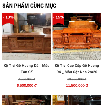
SẢN PHẨM CÙNG MỤC
- 13%
- 15%
Kệ Tivi Gỗ Hương Đá _ Mẫu
Kệ Tivi Cao Cấp Gỗ Hương
Tân Cổ
Đá _ Mẫu Cột Nho 2m20
7.500.000 đ
13.500.000 đ
6.500.000 đ
11.500.000 đ