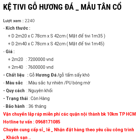
KỆ TIVI GỖ HƯƠNG ĐÁ _ MẪU TÂN CỔ
Lượt xem :
2240
-
Kích thước :
+ D 2m20 x C 78cm x S 42cm ( Mặt để tivi 1m35 )
+ D 2m40 x C 78cm x S 42cm ( Mặt để tivi 1m45)
-
Giá :
+ 2m20 : 7200000 vnd
+ 2m40 : 7600000 vnd
- Chất liệu
:
Gỗ
Hương Đá /
gỗ tẩm sấy khô
-
Màu sắc
: Màu sắc tự nhiên /PU bóng mờ
- Quy cách
: Nguyên khối
- Trạng thái
: Còn Hàng
-
Bảo hành
: 36 tháng
Vận chuyển lắp ráp miễn phí các quận nội thành bk 10km TP HCM
Hotline tư vấn : 0968171085
Chuyên cung cấp sỉ_ lẻ _ Nhận đặt hàng theo yêu cầu công trình
_ Khách sạn ..