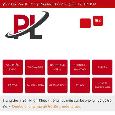
278 Lê Văn Khương, Phường Thới An, Quận 12, TP.HCM
0
SẢN PHẨM
BÀN TRANG
TỦ RƯỢU -
TỦ GIÀY DÉP
BÀN ĂN
KHÁC
ĐIỂM
BÀN THỜ
COMBO
KỆ TIVI
SALON - SOFA
GIƯỜNG NGỦ
TỦ ÁO
PHÒNG NGỦ
Trang chủ
»
Sản Phẩm Khác
»
Tổng hợp mẫu combo phòng ngủ gỗ Gõ
Đỏ
»
Combo phòng ngủ gỗ Gõ Đỏ _ mẫu tủ góc