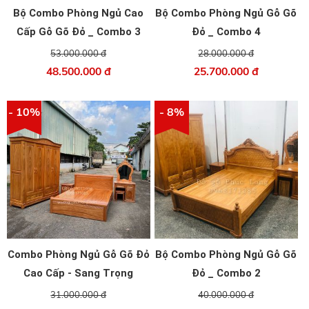
Bộ Combo Phòng Ngủ Cao
Bộ Combo Phòng Ngủ Gỗ Gõ
Cấp Gỗ Gõ Đỏ _ Combo 3
Đỏ _ Combo 4
Giá Tốt
53.000.000 đ
28.000.000 đ
48.500.000 đ
25.700.000 đ
- 10%
- 8%
Combo Phòng Ngủ Gỗ Gõ Đỏ
Bộ Combo Phòng Ngủ Gỗ Gõ
Cao Cấp - Sang Trọng
Đỏ _ Combo 2
31.000.000 đ
40.000.000 đ