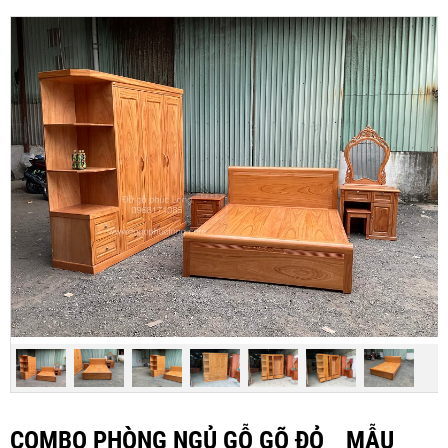
COMBO PHÒNG NGỦ GỖ GÕ ĐỎ _ MẪU