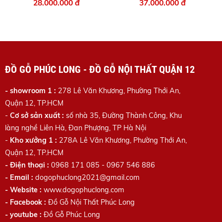
28.000.000 đ
37.000.000 đ
ĐỒ GỖ PHÚC LONG - ĐỒ GỖ NỘI THẤT QUẬN 12
- showroom 1 :
278 Lê Văn Khương, Phường Thới An,
Quận 12, TP.HCM
-
Cơ sở sản xuất :
số nhà 35, Đường Thành Công, Khu
làng nghề Liên Hà, Đan Phượng, TP Hà Nội
-
Kho xưởng 1 :
278A Lê Văn Khương
, Phường Thới An,
Quận 12, TP.HCM
- Điện thoại :
0968 171 085 - 0967 546 886
- Email :
dogophuclong2021@gmail.com
- Website :
www.dogophuclong.com
- Facebook :
Đồ Gỗ Nội Thất Phúc Long
- youtube :
Đồ Gỗ Phúc Long