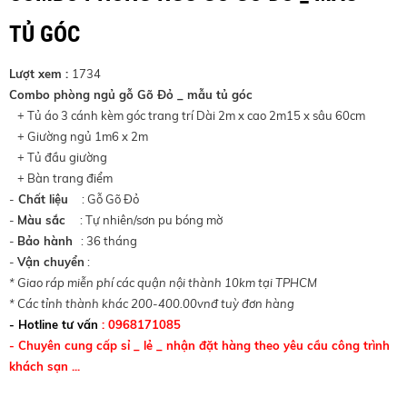
TỦ GÓC
Lượt xem :
1734
Combo phòng ngủ gỗ Gõ Đỏ _ mẫu tủ góc
+ Tủ áo 3 cánh kèm góc trang trí Dài 2m x cao 2m15 x sâu 60cm
+ Giường ngủ 1m6 x 2m
+ Tủ đầu giường
+ Bàn trang điểm
-
Chất liệu
: Gỗ Gõ Đỏ
-
Màu sắc
: Tự nhiên/sơn pu bóng mờ
-
Bảo hành
: 36 tháng
-
Vận chuyển
:
* Giao ráp miễn phí các quận nội thành 10km tại TPHCM
* Các tỉnh thành khác 200-400.00vnđ tuỳ đơn hàng
- Hotline tư vấn
: 0968171085
- Chuyên cung cấp sỉ _ lẻ _ nhận đặt hàng theo yêu cầu công trình
khách sạn ...